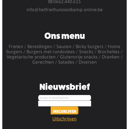
BE0662.440.615
info@hetfriethuisoostkamp-online.be
Ons menu
Frieten
Bereidingen
Sauzen
Bicky burgers
Home
burgers
Burgers met rundsvlees
Snacks
Brochettes
Vegetarische producten
Glutenvrije snacks
Dranken
Gerechten
Salades
Diversen
Nieuwsbrief
INSCHRIJVEN
Uitschrijven