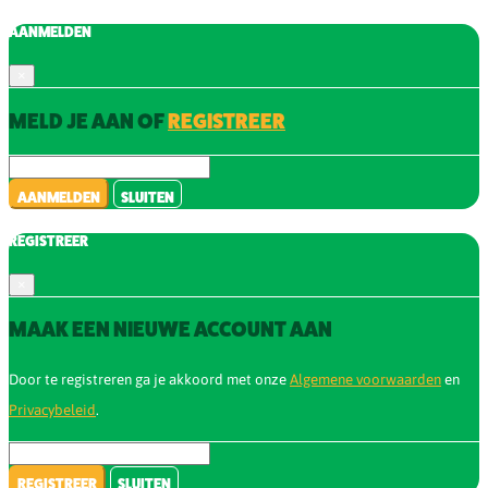
AANMELDEN
×
MELD JE AAN OF
REGISTREER
AANMELDEN
SLUITEN
REGISTREER
×
MAAK EEN NIEUWE ACCOUNT AAN
Door te registreren ga je akkoord met onze
Algemene voorwaarden
en
Privacybeleid
.
REGISTREER
SLUITEN