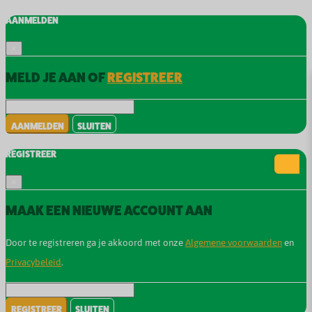
AANMELDEN
×
MELD JE AAN OF
REGISTREER
AANMELDEN
SLUITEN
REGISTREER
×
MAAK EEN NIEUWE ACCOUNT AAN
Door te registreren ga je akkoord met onze
Algemene voorwaarden
en
Privacybeleid
.
REGISTREER
SLUITEN